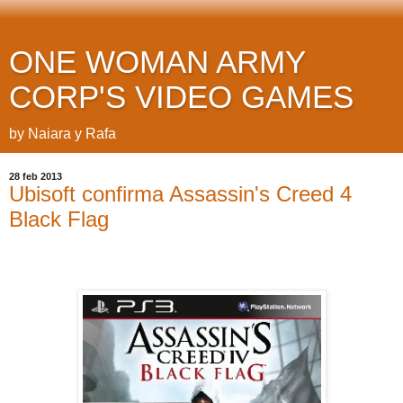
ONE WOMAN ARMY
CORP'S VIDEO GAMES
by Naiara y Rafa
28 feb 2013
Ubisoft confirma Assassin's Creed 4
Black Flag