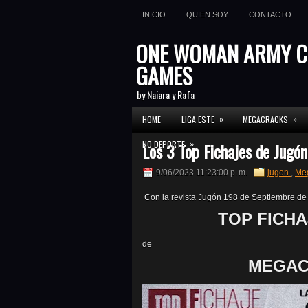
INICIO
QUIEN SOY
CONTACTO
ONE WOMAN ARMY C
GAMES
by Naiara y Rafa
»
»
HOME
LIGA ESTE
MEGACRACKS
»
NO DEPORTE
Los 3 Top Fichajes de Jug
9/06/2023 11:23:00 p. m.
jugon
,
Me
Con la revista Jugón 198 de Septiembre de
TOP FICHA
de
MEGAC