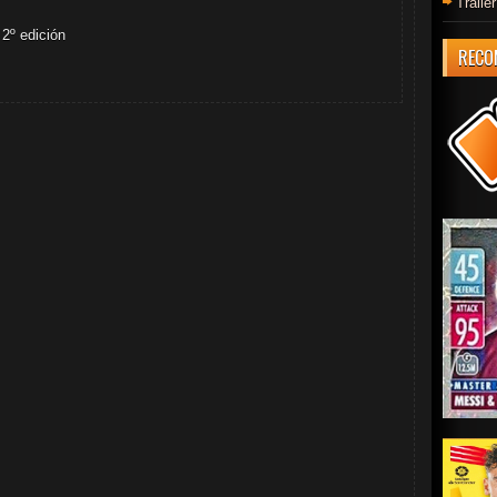
Trail
2º edición
RECO