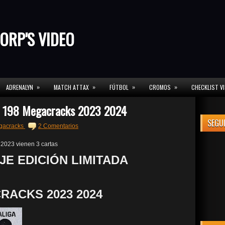
ORP'S VIDEO
»
»
»
»
ADRENALYN
MATCH ATTAX
FÚTBOL
CROMOS
CHECKLIST V
ón 198 Megacracks 2023 2024
SEGU
gacracks
2 Comentarios
 2023 vienen 3 cartas
JE EDICIÓN LIMITADA
RACKS 2023 2024