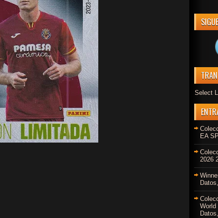
SIGU
TRAN
Select 
ENTR
Colec
EA SP
Colec
2026 2
Winne
Datos,
Colec
World
Datos,