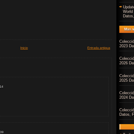
Updat
World
Datos,
Mas v
Colecci
2023 Dat
Inicio
Entrada antigua
Colecci
2026 Dat
Colecci
2025 Dat
:14
Colecci
2024 Dat
Colecci
Datos, F
:39