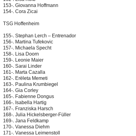
153-. Giovanna Hoffmann
154-. Cora Zicai
TSG Hoffenheim
155-. Stephan Lerch – Entrenador
156-. Martina Tufekovic
157-. Michaela Specht
158-. Lisa Doorn
159-. Leonie Maier
160-. Sarai Linder
161-. Marta Cazalla
162-. Erëleta Memeti
163-. Paulina Krumbiegel
164-. Gia Corley
165-. Fabienne Dongus
166-. Isabella Hartig
167-. Franziska Harsch
168-. Julia Hickelsberger-Füller
169-. Jana Feldkamp
170-. Vanessa Diehm
171-. Vanessa Leimenstoll