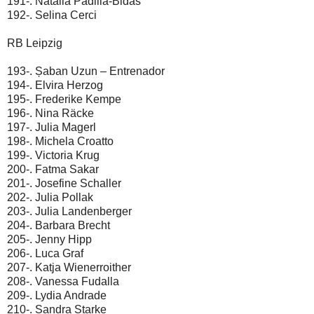
191-. Natalia Padilla-Bidas
192-. Selina Cerci
RB Leipzig
193-. Șaban Uzun – Entrenador
194-. Elvira Herzog
195-. Frederike Kempe
196-. Nina Räcke
197-. Julia Magerl
198-. Michela Croatto
199-. Victoria Krug
200-. Fatma Sakar
201-. Josefine Schaller
202-. Julia Pollak
203-. Julia Landenberger
204-. Barbara Brecht
205-. Jenny Hipp
206-. Luca Graf
207-. Katja Wienerroither
208-. Vanessa Fudalla
209-. Lydia Andrade
210-. Sandra Starke