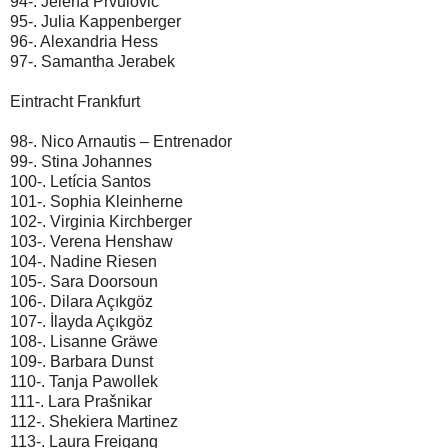
94-. Jelena Prvulović
95-. Julia Kappenberger
96-. Alexandria Hess
97-. Samantha Jerabek
Eintracht Frankfurt
98-. Nico Arnautis – Entrenador
99-. Stina Johannes
100-. Letícia Santos
101-. Sophia Kleinherne
102-. Virginia Kirchberger
103-. Verena Henshaw
104-. Nadine Riesen
105-. Sara Doorsoun
106-. Dilara Açıkgöz
107-. İlayda Açıkgöz
108-. Lisanne Gräwe
109-. Barbara Dunst
110-. Tanja Pawollek
111-. Lara Prašnikar
112-. Shekiera Martinez
113-. Laura Freigang