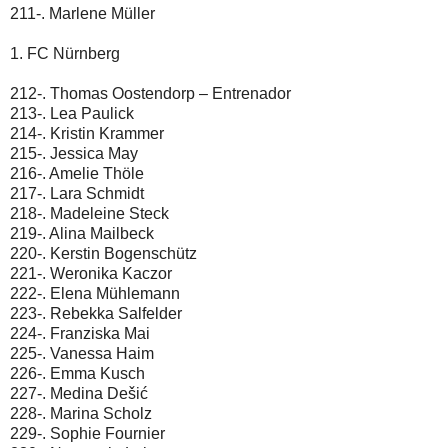
211-. Marlene Müller
1. FC Nürnberg
212-. Thomas Oostendorp – Entrenador
213-. Lea Paulick
214-. Kristin Krammer
215-. Jessica May
216-. Amelie Thöle
217-. Lara Schmidt
218-. Madeleine Steck
219-. Alina Mailbeck
220-. Kerstin Bogenschütz
221-. Weronika Kaczor
222-. Elena Mühlemann
223-. Rebekka Salfelder
224-. Franziska Mai
225-. Vanessa Haim
226-. Emma Kusch
227-. Medina Dešić
228-. Marina Scholz
229-. Sophie Fournier