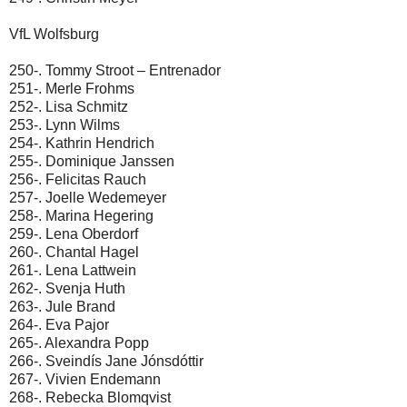
VfL Wolfsburg
250-. Tommy Stroot – Entrenador
251-. Merle Frohms
252-. Lisa Schmitz
253-. Lynn Wilms
254-. Kathrin Hendrich
255-. Dominique Janssen
256-. Felicitas Rauch
257-. Joelle Wedemeyer
258-. Marina Hegering
259-. Lena Oberdorf
260-. Chantal Hagel
261-. Lena Lattwein
262-. Svenja Huth
263-. Jule Brand
264-. Eva Pajor
265-. Alexandra Popp
266-. Sveindís Jane Jónsdóttir
267-. Vivien Endemann
268-. Rebecka Blomqvist