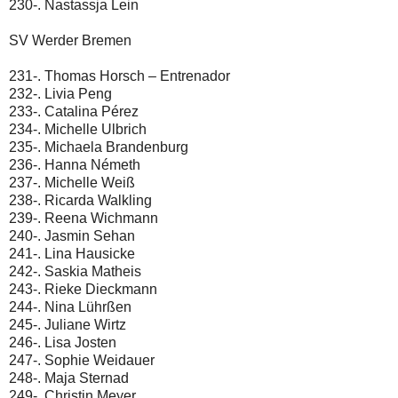
230-. Nastassja Lein
SV Werder Bremen
231-. Thomas Horsch – Entrenador
232-. Livia Peng
233-. Catalina Pérez
234-. Michelle Ulbrich
235-. Michaela Brandenburg
236-. Hanna Németh
237-. Michelle Weiß
238-. Ricarda Walkling
239-. Reena Wichmann
240-. Jasmin Sehan
241-. Lina Hausicke
242-. Saskia Matheis
243-. Rieke Dieckmann
244-. Nina Lührßen
245-. Juliane Wirtz
246-. Lisa Josten
247-. Sophie Weidauer
248-. Maja Sternad
249-. Christin Meyer