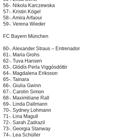
56-. Nikola Karczewska
57-. Kristin Kögel
58-. Amira Arfaoui
59-. Verena Wieder
FC Bayern München
60-. Alexander Straus – Entrenador
61-. Maria Grohs
62-. Tuva Hansen
63-. Glódís Perla Viggósdóttir
64-. Magdalena Eriksson
65-. Tainara
66-. Giulia Gwinn
67-. Carolin Simon
68-. Maximiliane Rall
69-. Linda Dallmann
70-. Sydney Lohmann
71-. Lina Magull
72-. Sarah Zadrazil
73-. Georgia Stanway
74-. Lea Schüller