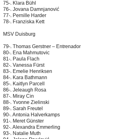
75-. Klara Bühl
76-. Jovana Damnjanović
77-. Pernille Harder
78-. Franziska Kett
MSV Duisburg
79-. Thomas Gerstner – Entrenador
80-. Ena Mahmutovic
81-. Paula Flach
82-. Vanessa Fürst
83-. Emelie Henriksen
84-. Kara Bathmann
85-. Kaitlyn Parcell
86-. Jeleaugh Rosa
87-. Miray Cin
88-. Yvonne Zielinski
89-. Sarah Freutel
90-. Antonia Halverkamps
91-. Meret Günster
92-. Alexandra Emmerling
93-. Natalie Muth