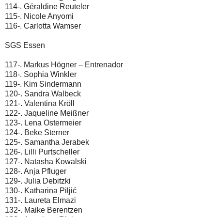
114-. Géraldine Reuteler
115-. Nicole Anyomi
116-. Carlotta Wamser
SGS Essen
117-. Markus Högner – Entrenador
118-. Sophia Winkler
119-. Kim Sindermann
120-. Sandra Walbeck
121-. Valentina Kröll
122-. Jaqueline Meißner
123-. Lena Ostermeier
124-. Beke Sterner
125-. Samantha Jerabek
126-. Lilli Purtscheller
127-. Natasha Kowalski
128-. Anja Pfluger
129-. Julia Debitzki
130-. Katharina Piljić
131-. Laureta Elmazi
132-. Maike Berentzen