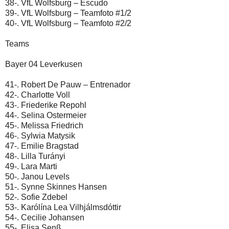
38-. VfL Wolfsburg – Escudo
39-. VfL Wolfsburg – Teamfoto #1/2
40-. VfL Wolfsburg – Teamfoto #2/2
Teams
Bayer 04 Leverkusen
41-. Robert De Pauw – Entrenador
42-. Charlotte Voll
43-. Friederike Repohl
44-. Selina Ostermeier
45-. Melissa Friedrich
46-. Sylwia Matysik
47-. Emilie Bragstad
48-. Lilla Turányi
49-. Lara Marti
50-. Janou Levels
51-. Synne Skinnes Hansen
52-. Sofie Zdebel
53-. Karólína Lea Vilhjálmsdóttir
54-. Cecilie Johansen
55-. Elisa Senß