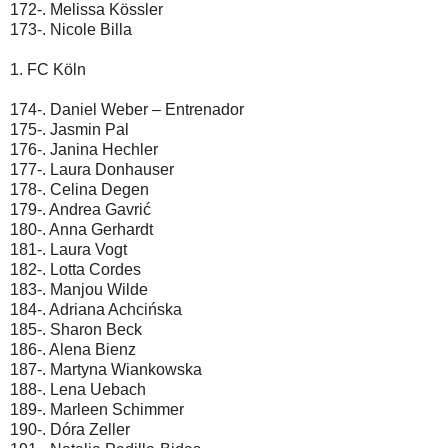
172-. Melissa Kössler
173-. Nicole Billa
1. FC Köln
174-. Daniel Weber – Entrenador
175-. Jasmin Pal
176-. Janina Hechler
177-. Laura Donhauser
178-. Celina Degen
179-. Andrea Gavrić
180-. Anna Gerhardt
181-. Laura Vogt
182-. Lotta Cordes
183-. Manjou Wilde
184-. Adriana Achcińska
185-. Sharon Beck
186-. Alena Bienz
187-. Martyna Wiankowska
188-. Lena Uebach
189-. Marleen Schimmer
190-. Dóra Zeller