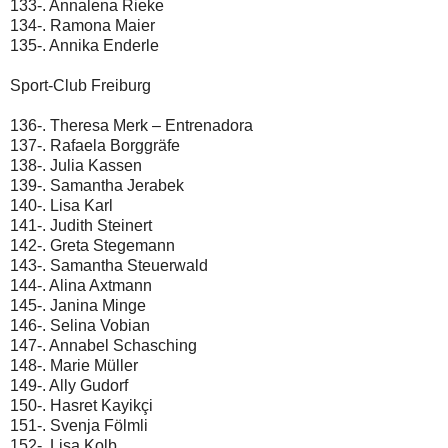
133-. Annalena Rieke
134-. Ramona Maier
135-. Annika Enderle
Sport-Club Freiburg
136-. Theresa Merk – Entrenadora
137-. Rafaela Borggräfe
138-. Julia Kassen
139-. Samantha Jerabek
140-. Lisa Karl
141-. Judith Steinert
142-. Greta Stegemann
143-. Samantha Steuerwald
144-. Alina Axtmann
145-. Janina Minge
146-. Selina Vobian
147-. Annabel Schasching
148-. Marie Müller
149-. Ally Gudorf
150-. Hasret Kayikçi
151-. Svenja Fölmli
152-. Lisa Kolb