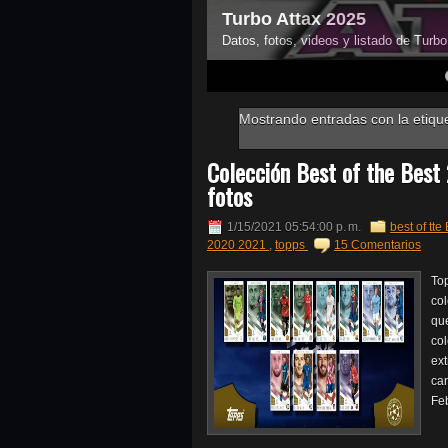
Turbo Attax 2025
Datos, fotos, videos y listado de Turb
4
5
6
7
Mostrando entradas con la etiqu
Colección Best of the Bes
fotos
1/15/2021 05:54:00 p. m.
best of tte
2020 2021
,
topps
15 Comentarios
To
col
qu
co
ext
car
Feb