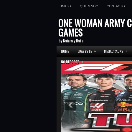
INICIO
QUIEN SOY
CONTACTO
ONE WOMAN ARMY C
GAMES
by Naiara y Rafa
»
»
HOME
LIGA ESTE
MEGACRACKS
»
NO DEPORTE