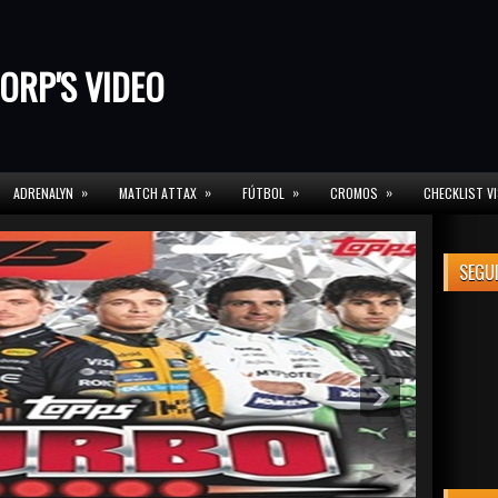
ORP'S VIDEO
»
»
»
»
ADRENALYN
MATCH ATTAX
FÚTBOL
CROMOS
CHECKLIST V
SEGU