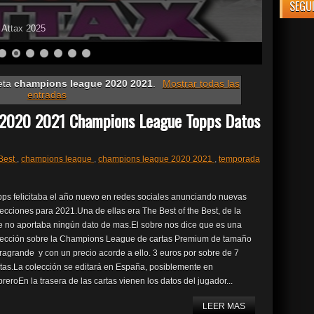
SEGU
o Attax 2025
eta
champions league 2020 2021
.
Mostrar todas las
entradas
t 2020 2021 Champions League Topps Datos
 Best
,
champions league
,
champions league 2020 2021
,
temporada
pps felicitaba el año nuevo en redes sociales anunciando nuevas
ecciones para 2021.Una de ellas era The Best of the Best, de la
e no aportaba ningún dato de mas.El sobre nos dice que es una
lección sobre la Champions League de cartas Premium de tamaño
ragrande y con un precio acorde a ello. 3 euros por sobre de 7
tas.La colección se editará en España, posiblemente en
reroEn la trasera de las cartas vienen los datos del jugador...
LEER MAS