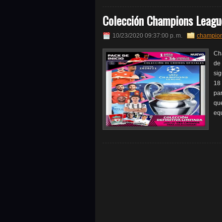
Colección Champions Leagu
10/23/2020 09:37:00 p. m.
champio
Ch
de
sig
18
pa
que
equ