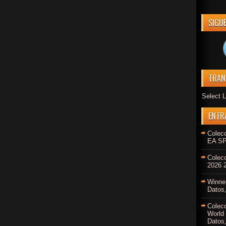
SIGU
TRAN
Select 
ENTR
Colec
EA SP
Colec
2026 2
Winne
Datos,
Colec
World
Datos,