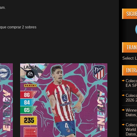
am.
SIGU
 que comprar 2 sobres
TRAN
Select 
ENTR
Colec
EA SP
Colec
2026 2
Winne
Datos,
Colec
World
Datos,