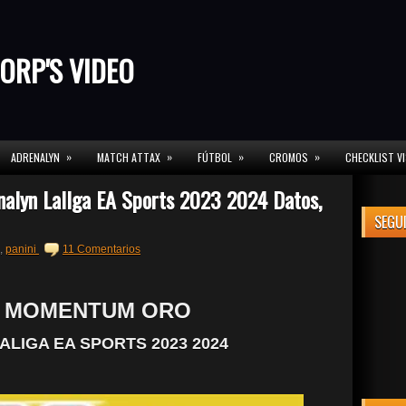
ORP'S VIDEO
»
»
»
»
ADRENALYN
MATCH ATTAX
FÚTBOL
CROMOS
CHECKLIST V
lyn LalIga EA Sports 2023 2024 Datos,
SEGU
,
panini
11 Comentarios
 MOMENTUM ORO
LIGA EA SPORTS 2023 2024