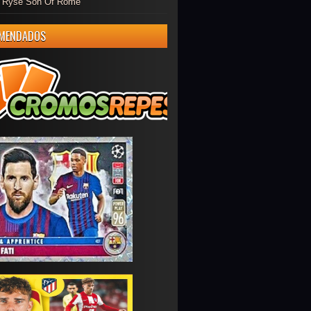
er Ryse Son Of Rome
MENDADOS