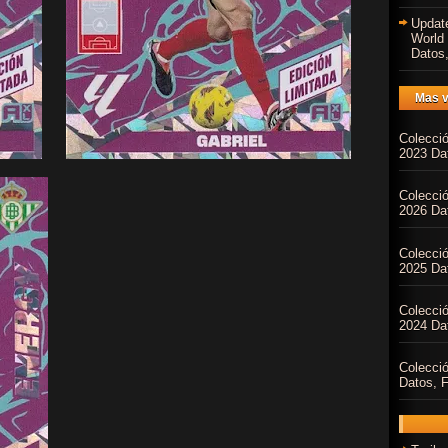
Updat
World
Datos,
Mas v
Colecci
2023 Dat
Colecci
2026 Dat
Colecci
2025 Dat
Colecci
2024 Dat
Colecci
Datos, F