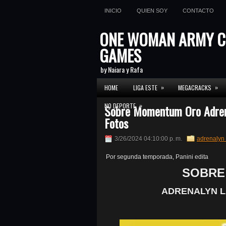
INICIO
QUIEN SOY
CONTACTO
ONE WOMAN ARMY C
GAMES
by Naiara y Rafa
»
»
HOME
LIGA ESTE
MEGACRACKS
»
NO DEPORTE
Sobre Momentum Oro Adrena
Fotos
3/26/2024 04:10:00 p. m.
adrenalyn
Por segunda temporada, Panini edita
SOBRE
ADRENALYN LA