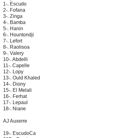
1-. Escudo
2-. Fofana
3-. Zinga
4-. Bamba
5-. Hanin
6-. Hountondji
7-. Lefort
8-. Raolisoa
9-. Valery
10-. Abdelli
11-. Capelle
12-. Lopy
13-. Ould Khaled
14-. Diony
15-. El Melali
16-. Ferhat
17-. Lepaul
18-. Niane
AJ Auxerre
19-. EscudoCa