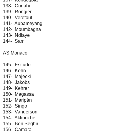
138-. Ounahi
139-. Rongier
140-. Veretout
141-. Aubameyang
142-. Moumbagna
143-. Ndiaye
144-. Sarr
AS Monaco
145-. Escudo
146-. Köhn
147-. Majecki
148-. Jakobs
149-. Kehrer
150-. Magassa
151-. Maripán
152-. Singo
153-. Vanderson
154-. Akliouche
155-. Ben Seghir
156-. Camara