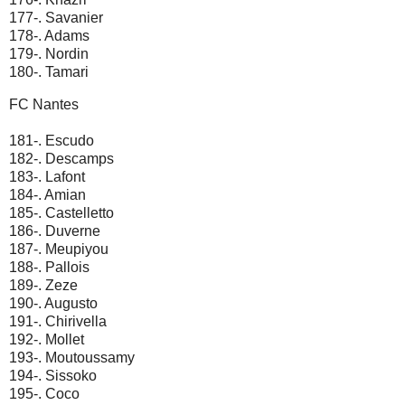
177-. Savanier
178-. Adams
179-. Nordin
180-. Tamari
FC Nantes
181-. Escudo
182-. Descamps
183-. Lafont
184-. Amian
185-. Castelletto
186-. Duverne
187-. Meupiyou
188-. Pallois
189-. Zeze
190-. Augusto
191-. Chirivella
192-. Mollet
193-. Moutoussamy
194-. Sissoko
195-. Coco