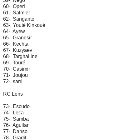
59-. Nego
60-. Operi
61-. Salmier
62-. Sangante
63-. Youté Kinkoué
64-. Ayew
65-. Grandsir
66-. Kechta
67-. Kuzyaev
68-. Targhalline
69-. Touré
70-. Casimir
71-. Joujou
72-. sarri
RC Lens
73-. Escudo
74-. Leca
75-. Samba
76-. Aguilar
77-. Danso
78-. Gradit