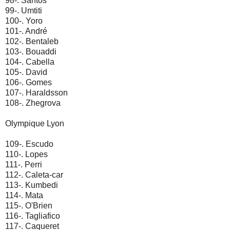
98-. Santos
99-. Umtiti
100-. Yoro
101-. André
102-. Bentaleb
103-. Bouaddi
104-. Cabella
105-. David
106-. Gomes
107-. Haraldsson
108-. Zhegrova
Olympique Lyon
109-. Escudo
110-. Lopes
111-. Perri
112-. Caleta-car
113-. Kumbedi
114-. Mata
115-. O'Brien
116-. Tagliafico
117-. Caqueret