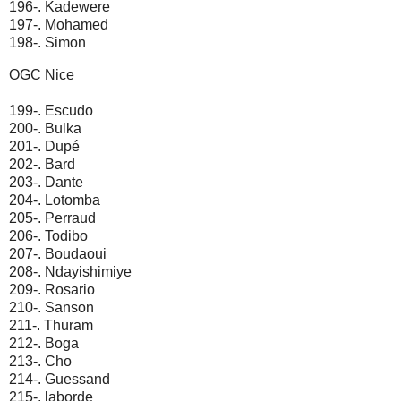
196-. Kadewere
197-. Mohamed
198-. Simon
OGC Nice
199-. Escudo
200-. Bulka
201-. Dupé
202-. Bard
203-. Dante
204-. Lotomba
205-. Perraud
206-. Todibo
207-. Boudaoui
208-. Ndayishimiye
209-. Rosario
210-. Sanson
211-. Thuram
212-. Boga
213-. Cho
214-. Guessand
215-. laborde