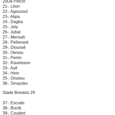
20De Percin
21-. Léon
22-. Agouzoul
23-. Akpa
24-. Dagba
25-. Joly
26-. Jubal
27-. Mensah
28-. Pellenard
29-. Dioussé
30-. Owusu
31-. Perrin
32-. Raveloson
33-. Ayé
34-. Hein
35-. Onaiwu
36-. Sinayoko
Stade Brestois 29
37-. Escudo
38-. BizotL
39-. Coudert