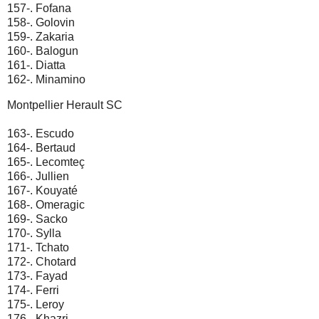
157-. Fofana
158-. Golovin
159-. Zakaria
160-. Balogun
161-. Diatta
162-. Minamino
Montpellier Herault SC
163-. Escudo
164-. Bertaud
165-. Lecomteç
166-. Jullien
167-. Kouyaté
168-. Omeragic
169-. Sacko
170-. Sylla
171-. Tchato
172-. Chotard
173-. Fayad
174-. Ferri
175-. Leroy
176-. Khazri