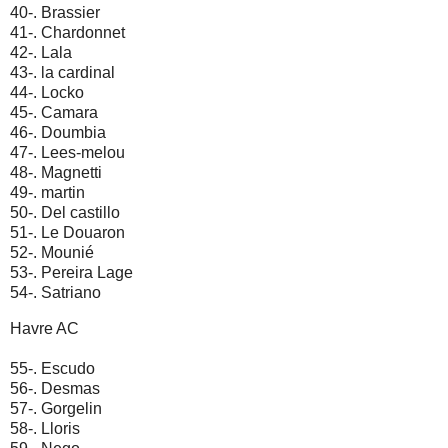
40-. Brassier
41-. Chardonnet
42-. Lala
43-. la cardinal
44-. Locko
45-. Camara
46-. Doumbia
47-. Lees-melou
48-. Magnetti
49-. martin
50-. Del castillo
51-. Le Douaron
52-. Mounié
53-. Pereira Lage
54-. Satriano
Havre AC
55-. Escudo
56-. Desmas
57-. Gorgelin
58-. Lloris