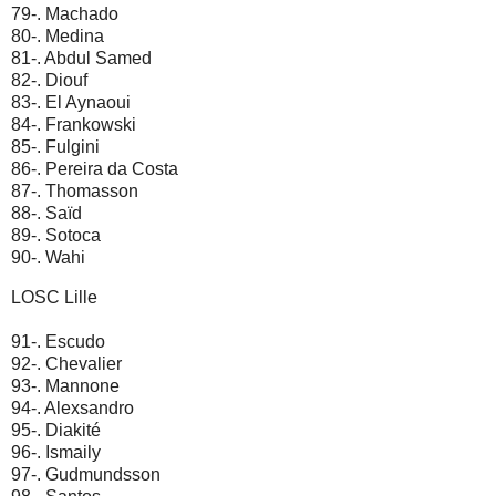
79-. Machado
80-. Medina
81-. Abdul Samed
82-. Diouf
83-. El Aynaoui
84-. Frankowski
85-. Fulgini
86-. Pereira da Costa
87-. Thomasson
88-. Saïd
89-. Sotoca
90-. Wahi
LOSC Lille
91-. Escudo
92-. Chevalier
93-. Mannone
94-. Alexsandro
95-. Diakité
96-. Ismaily
97-. Gudmundsson