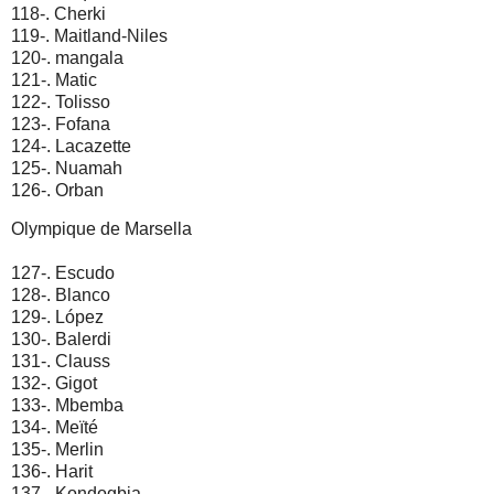
118-. Cherki
119-. Maitland-Niles
120-. mangala
121-. Matic
122-. Tolisso
123-. Fofana
124-. Lacazette
125-. Nuamah
126-. Orban
Olympique de Marsella
127-. Escudo
128-. Blanco
129-. López
130-. Balerdi
131-. Clauss
132-. Gigot
133-. Mbemba
134-. Meïté
135-. Merlin
136-. Harit
137-. Kondogbia