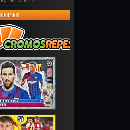
er Ryse Son Of Rome
MENDADOS