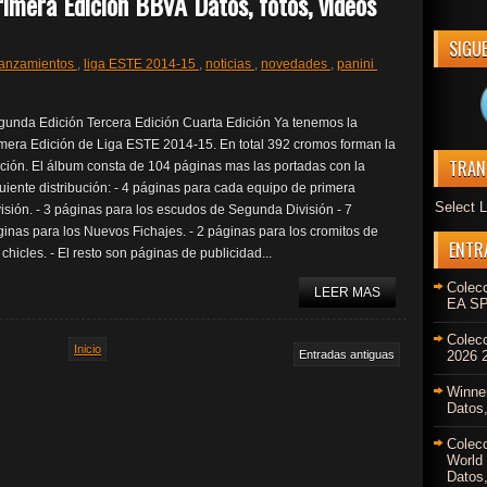
imera Edición BBVA Datos, fotos, videos
SIGU
anzamientos
,
liga ESTE 2014-15
,
noticias
,
novedades
,
panini
gunda Edición Tercera Edición Cuarta Edición Ya tenemos la
imera Edición de Liga ESTE 2014-15. En total 392 cromos forman la
TRAN
ción. El álbum consta de 104 páginas mas las portadas con la
uiente distribución: - 4 páginas para cada equipo de primera
Select 
isión. - 3 páginas para los escudos de Segunda División - 7
inas para los Nuevos Fichajes. - 2 páginas para los cromitos de
ENTR
 chicles. - El resto son páginas de publicidad...
Colec
LEER MAS
EA SP
Colec
Inicio
Entradas antiguas
2026 2
Winne
Datos,
Colec
World
Datos,