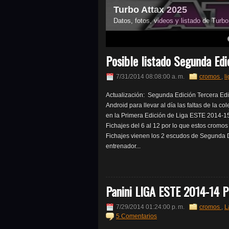
Turbo Attax 2025
Datos, fotos, videos y listado de Turb
4
5
6
7
Posible listado Segunda Edi
7/31/2014 08:08:00 a. m.
cromos
,
l
Actualización: Segunda Edición Tercera Edic
Android para llevar al día las faltas de la c
en la Primera Edición de Liga ESTE 2014-15
Fichajes del 6 al 12 por lo que estos crom
Fichajes vienen los 2 escudos de Segunda D
entrenador...
Panini LIGA ESTE 2014-14 P
7/29/2014 01:24:00 p. m.
cromos
,
L
5 Comentarios