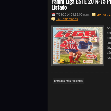
Panini Liga ESTE 2014-15 Pr
Listado
7/28/2014 08:32:00 p. m.
cromos
,
L
14 Comentarios
Se
pr
edi
sig
Div
pág
los
Entradas más recientes