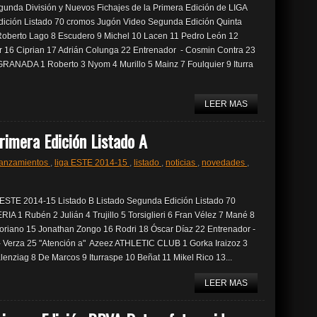
egunda División y Nuevos Fichajes de la Primera Edición de LIGA
dición Listado 70 cromos Jugón Video Segunda Edición Quinta
 Roberto Lago 8 Escudero 9 Michel 10 Lacen 11 Pedro León 12
r 16 Ciprian 17 Adrián Colunga 22 Entrenador - Cosmin Contra 23
GRANADA 1 Roberto 3 Nyom 4 Murillo 5 Mainz 7 Foulquier 9 Iturra
LEER MAS
rimera Edición Listado A
anzamientos
,
liga ESTE 2014-15
,
listado
,
noticias
,
novedades
,
A ESTE 2014-15 Listado B Listado Segunda Edición Listado 70
 1 Rubén 2 Julián 4 Trujillo 5 Torsiglieri 6 Fran Vélez 7 Mané 8
oriano 15 Jonathan Zongo 16 Rodri 18 Óscar Díaz 22 Entrenador -
 Verza 25 "Atención a" Azeez ATHLETIC CLUB 1 Gorka Iraizoz 3
lenziag 8 De Marcos 9 Iturraspe 10 Beñat 11 Mikel Rico 13...
LEER MAS