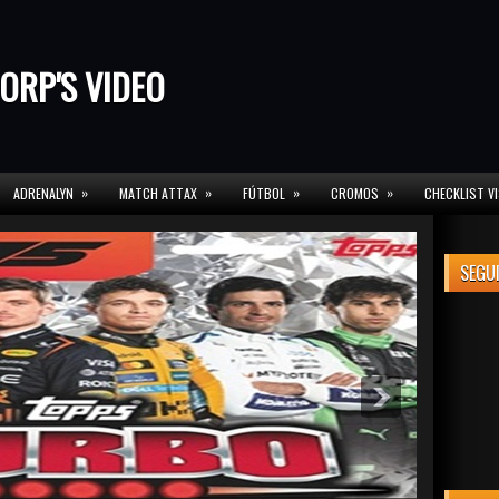
ORP'S VIDEO
»
»
»
»
ADRENALYN
MATCH ATTAX
FÚTBOL
CROMOS
CHECKLIST V
SEGU