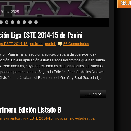
SEGU
o Attax 2025
ción Liga ESTE 2014-15 de Panini
iga ESTE 2014-15
,
noticias
,
panini
56 Comentarios
ión Panini ha lanzado una aplicación para dispositivos Ios y
olección. En esa aplicación estan listados los cromos que han salido
. Pero ademas, hay otros 50 cromos mas, entre ellos los Nuevos
os podrían pertenecer a la Segunda Edición. Además de los Nuevos
ivisión que faltaban, el Resumen del Getafe y Real Sociedad, el
LEER MAS
rimera Edición Listado B
anzamientos
,
liga ESTE 2014-15
,
noticias
,
novedades
,
panini