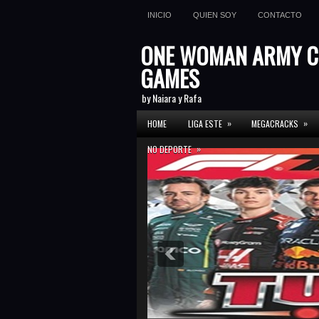
INICIO
QUIEN SOY
CONTACTO
ONE WOMAN ARMY C
GAMES
by Naiara y Rafa
»
»
HOME
LIGA ESTE
MEGACRACKS
»
NO DEPORTE