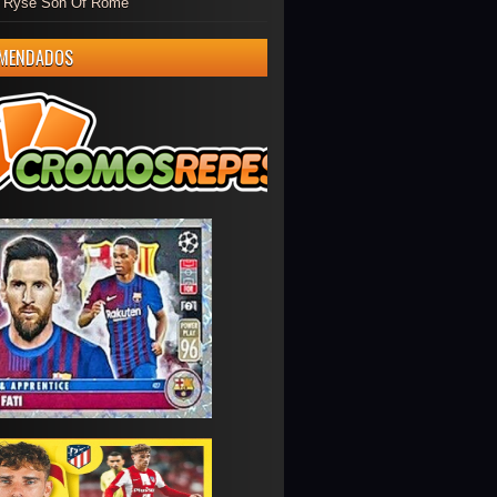
er Ryse Son Of Rome
MENDADOS