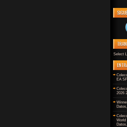
SIGU
TRAN
Select 
ENTR
Colec
EA SP
Colec
2026 2
Winne
Datos,
Colec
World
Datos,