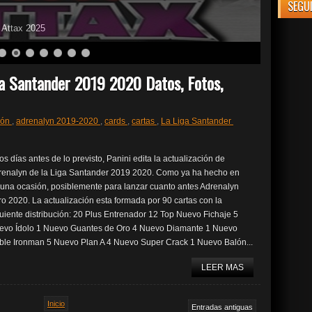
SEGU
o Attax 2025
ga Santander 2019 2020 Datos, Fotos,
ión
,
adrenalyn 2019-2020
,
cards
,
cartas
,
La Liga Santander
s días antes de lo previsto, Panini edita la actualización de
renalyn de la Liga Santander 2019 2020. Como ya ha hecho en
guna ocasión, posiblemente para lanzar cuanto antes Adrenalyn
o 2020. La actualización esta formada por 90 cartas con la
uiente distribución: 20 Plus Entrenador 12 Top Nuevo Fichaje 5
evo Ídolo 1 Nuevo Guantes de Oro 4 Nuevo Diamante 1 Nuevo
ble Ironman 5 Nuevo Plan A 4 Nuevo Super Crack 1 Nuevo Balón...
LEER MAS
Inicio
Entradas antiguas