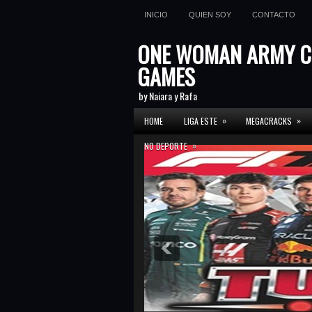
INICIO
QUIEN SOY
CONTACTO
ONE WOMAN ARMY C
GAMES
by Naiara y Rafa
»
»
HOME
LIGA ESTE
MEGACRACKS
»
NO DEPORTE