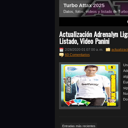
Turbo Attax 2025
Datos, fotos, videos y listado de Turb
4
5
6
7
Actualización Adrenalyn Li
Listado, Video Panini
2/28/2020 01:07:00 a. m.
actualizac
60 Comentarios
Uno
Ad
al
Eur
sig
Nu
Do
Entradas más recientes