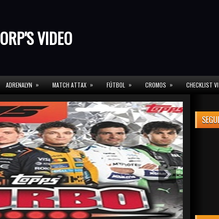
ORP'S VIDEO
»
»
»
»
ADRENALYN
MATCH ATTAX
FÚTBOL
CROMOS
CHECKLIST V
SEGU