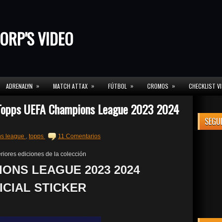
ORP'S VIDEO
»
»
»
»
ADRENALYN
MATCH ATTAX
FÚTBOL
CROMOS
CHECKLIST V
 Topps UEFA Champions League 2023 2024
SEGU
s league
,
topps
11 Comentarios
riores ediciones de la colección
ONS LEAGUE 2023 2024
ICIAL STICKER