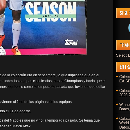
SIGU
TRAN
Select 
ENTR
o de la colección era en septiembre, lo que implicaba que en el
Colec
an todos los equipos clasificados para la Champions y hacía que el
EA SP
gunos equipos o como la temporada pasada que tuviesen que editar
Colec
2026 2
fs vienen al final de las páginas de los equipos
Winne
Datos,
ido el 31 de agosto.
Colec
hos del Nápoles que no vino la temporada pasada. Se temía que
World
ecer en Match Attax.
Datos,