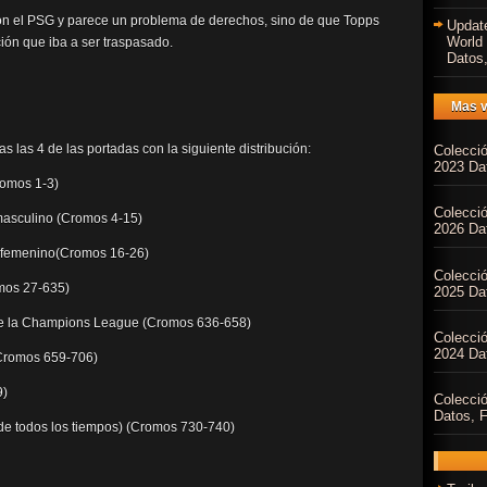
on el PSG y parece un problema de derechos, sino de que Topps
Updat
World
ción que iba a ser traspasado.
Datos,
Mas v
las 4 de las portadas con la siguiente distribución:
Colecci
2023 Dat
romos 1-3)
Colecci
masculino (Cromos 4-15)
2026 Dat
 femenino(Cromos 16-26)
Colecci
mos 27-635)
2025 Dat
 de la Champions League (Cromos 636-658)
Colecci
2024 Dat
Cromos 659-706)
9)
Colecci
Datos, F
 de todos los tiempos) (Cromos 730-740)