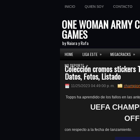
INICIO
QUIEN SOY
CONTACTO
ONE WOMAN ARMY C
GAMES
by Naiara y Rafa
»
»
HOME
LIGA ESTE
MEGACRACKS
»
NO DEPORTE
Colección cromos stickers
Datos, Fotos, Listado
11/25/2023 04:49:00 p. m.
champion
Topps ha aprendido de los fallos en las ante
UEFA CHAMPI
OFF
con respecto a la fecha de lanzamiento.