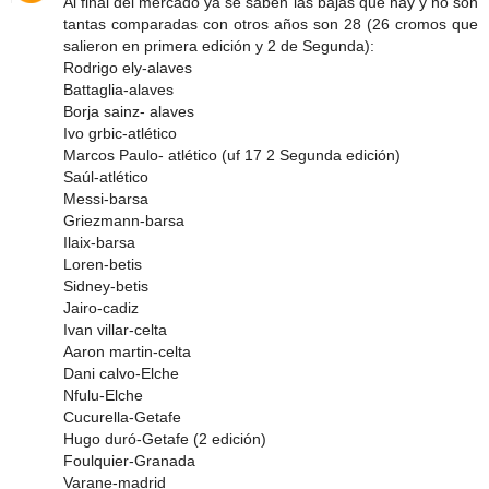
Al final del mercado ya se saben las bajas que hay y no son
tantas comparadas con otros años son 28 (26 cromos que
salieron en primera edición y 2 de Segunda):
Rodrigo ely-alaves
Battaglia-alaves
Borja sainz- alaves
Ivo grbic-atlético
Marcos Paulo- atlético (uf 17 2 Segunda edición)
Saúl-atlético
Messi-barsa
Griezmann-barsa
Ilaix-barsa
Loren-betis
Sidney-betis
Jairo-cadiz
Ivan villar-celta
Aaron martin-celta
Dani calvo-Elche
Nfulu-Elche
Cucurella-Getafe
Hugo duró-Getafe (2 edición)
Foulquier-Granada
Varane-madrid