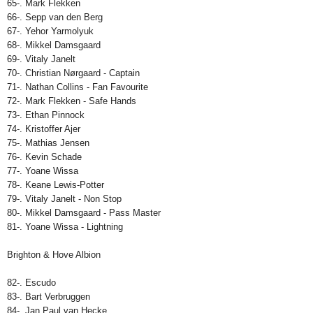
65-. Mark Flekken
66-. Sepp van den Berg
67-. Yehor Yarmolyuk
68-. Mikkel Damsgaard
69-. Vitaly Janelt
70-. Christian Nørgaard - Captain
71-. Nathan Collins - Fan Favourite
72-. Mark Flekken - Safe Hands
73-. Ethan Pinnock
74-. Kristoffer Ajer
75-. Mathias Jensen
76-. Kevin Schade
77-. Yoane Wissa
78-. Keane Lewis-Potter
79-. Vitaly Janelt - Non Stop
80-. Mikkel Damsgaard - Pass Master
81-. Yoane Wissa - Lightning
Brighton & Hove Albion
82-. Escudo
83-. Bart Verbruggen
84-. Jan Paul van Hecke