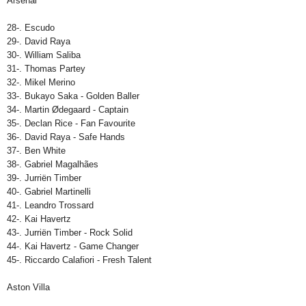
Arsenal
28-. Escudo
29-. David Raya
30-. William Saliba
31-. Thomas Partey
32-. Mikel Merino
33-. Bukayo Saka - Golden Baller
34-. Martin Ødegaard - Captain
35-. Declan Rice - Fan Favourite
36-. David Raya - Safe Hands
37-. Ben White
38-. Gabriel Magalhães
39-. Jurriën Timber
40-. Gabriel Martinelli
41-. Leandro Trossard
42-. Kai Havertz
43-. Jurriën Timber - Rock Solid
44-. Kai Havertz - Game Changer
45-. Riccardo Calafiori - Fresh Talent
Aston Villa