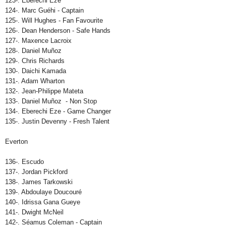
123-. Eberechi Eze
124-. Marc Guéhi - Captain
125-. Will Hughes - Fan Favourite
126-. Dean Henderson - Safe Hands
127-. Maxence Lacroix
128-. Daniel Muñoz
129-. Chris Richards
130-. Daichi Kamada
131-. Adam Wharton
132-. Jean-Philippe Mateta
133-. Daniel Muñoz - Non Stop
134-. Eberechi Eze - Game Changer
135-. Justin Devenny - Fresh Talent
Everton
136-. Escudo
137-. Jordan Pickford
138-. James Tarkowski
139-. Abdoulaye Doucouré
140-. Idrissa Gana Gueye
141-. Dwight McNeil
142-. Séamus Coleman - Captain