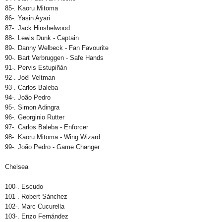
85-. Kaoru Mitoma
86-. Yasin Ayari
87-. Jack Hinshelwood
88-. Lewis Dunk - Captain
89-. Danny Welbeck - Fan Favourite
90-. Bart Verbruggen - Safe Hands
91-. Pervis Estupiñán
92-. Joël Veltman
93-. Carlos Baleba
94-. João Pedro
95-. Simon Adingra
96-. Georginio Rutter
97-. Carlos Baleba - Enforcer
98-. Kaoru Mitoma - Wing Wizard
99-. João Pedro - Game Changer
Chelsea
100-. Escudo
101-. Robert Sánchez
102-. Marc Cucurella
103-. Enzo Fernández