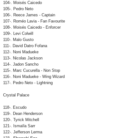
104-. Moisés Caicedo
105-. Pedro Neto
106-. Reece James - Captain
107-. Roméo Lavia - Fan Favourite
108-. Moisés Caicedo - Enforcer
109-. Levi Colwill
110-. Malo Gusto
111-. David Datro Fofana
112-. Noni Madueke
113-. Nicolas Jackson
114-. Jadon Sancho
115-. Marc Cucurella - Non Stop
116-. Noni Madueke - Wing Wizard
117-. Pedro Neto - Lightning
Crystal Palace
118-. Escudo
119-. Dean Henderson
120-. Tyrick Mitchell
121-. Ismaïla Sarr
122-. Jefferson Lerma