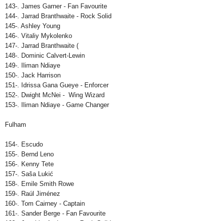
143-. James Garner - Fan Favourite
144-. Jarrad Branthwaite - Rock Solid
145-. Ashley Young
146-. Vitaliy Mykolenko
147-. Jarrad Branthwaite (
148-. Dominic Calvert-Lewin
149-. Iliman Ndiaye
150-. Jack Harrison
151-. Idrissa Gana Gueye - Enforcer
152-. Dwight McNei - Wing Wizard
153-. Iliman Ndiaye - Game Changer
Fulham
154-. Escudo
155-. Bernd Leno
156-. Kenny Tete
157-. Saša Lukić
158-. Emile Smith Rowe
159-. Raúl Jiménez
160-. Tom Cairney - Captain
161-. Sander Berge - Fan Favourite