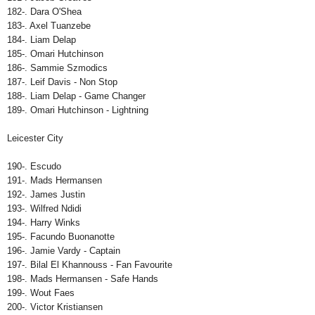
182-. Dara O'Shea
183-. Axel Tuanzebe
184-. Liam Delap
185-. Omari Hutchinson
186-. Sammie Szmodics
187-. Leif Davis - Non Stop
188-. Liam Delap - Game Changer
189-. Omari Hutchinson - Lightning
Leicester City
190-. Escudo
191-. Mads Hermansen
192-. James Justin
193-. Wilfred Ndidi
194-. Harry Winks
195-. Facundo Buonanotte
196-. Jamie Vardy - Captain
197-. Bilal El Khannouss - Fan Favourite
198-. Mads Hermansen - Safe Hands
199-. Wout Faes
200-. Victor Kristiansen