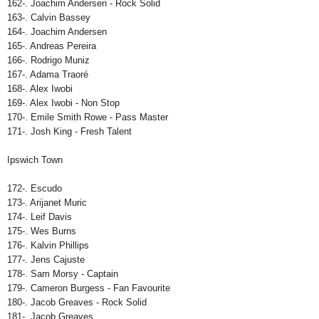
162-. Joachim Andersen - Rock Solid
163-. Calvin Bassey
164-. Joachim Andersen
165-. Andreas Pereira
166-. Rodrigo Muniz
167-. Adama Traoré
168-. Alex Iwobi
169-. Alex Iwobi - Non Stop
170-. Emile Smith Rowe - Pass Master
171-. Josh King - Fresh Talent
Ipswich Town
172-. Escudo
173-. Arijanet Muric
174-. Leif Davis
175-. Wes Burns
176-. Kalvin Phillips
177-. Jens Cajuste
178-. Sam Morsy - Captain
179-. Cameron Burgess - Fan Favourite
180-. Jacob Greaves - Rock Solid
181-. Jacob Greaves