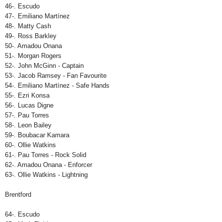
46-. Escudo
47-. Emiliano Martínez
48-. Matty Cash
49-. Ross Barkley
50-. Amadou Onana
51-. Morgan Rogers
52-. John McGinn - Captain
53-. Jacob Ramsey - Fan Favourite
54-. Emiliano Martínez - Safe Hands
55-. Ezri Konsa
56-. Lucas Digne
57-. Pau Torres
58-. Leon Bailey
59-. Boubacar Kamara
60-. Ollie Watkins
61-. Pau Torres - Rock Solid
62-. Amadou Onana - Enforcer
63-. Ollie Watkins - Lightning
Brentford
64-. Escudo