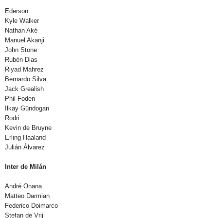
Ederson
Kyle Walker
Nathan Aké
Manuel Akanji
John Stone
Rubén Dias
Riyad Mahrez
Bernardo Silva
Jack Grealish
Phil Foden
Ilkay Gündogan
Rodri
Kevin de Bruyne
Erling Haaland
Julián Álvarez
Inter de Milán
André Onana
Matteo Darmian
Federico Doimarco
Stefan de Vrij