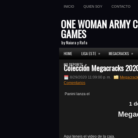
INICIO
QUIEN SOY
CONTACTO
ONE WOMAN ARMY C
GAMES
by Naiara y Rafa
»
»
HOME
LIGA ESTE
MEGACRACKS
»
NO DEPORTE
Colección Megacracks 2020 
8/29/2020 11:09:00 p. m.
Megacrac
Comentarios
Panini lanza el
1 d
Megac
Aqui teneis el video de la caja.