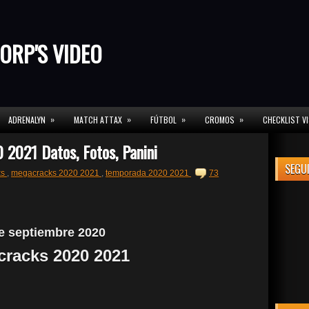
ORP'S VIDEO
»
»
»
»
ADRENALYN
MATCH ATTAX
FÚTBOL
CROMOS
CHECKLIST V
2021 Datos, Fotos, Panini
SEGU
ks
,
megacracks 2020 2021
,
temporada 2020 2021
73
e septiembre 2020
racks 2020 2021