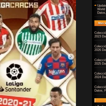
Updat
World
Datos,
Mas v
Colecci
2023 Dat
Colecci
2026 Dat
Colecci
2025 Dat
Colecci
2024 Dat
Colecci
Datos, F