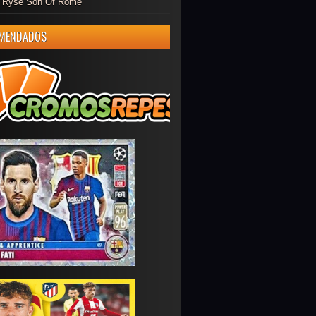
er Ryse Son Of Rome
MENDADOS