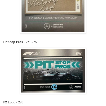
Pit Stop Pros
- 271-275
F2 Logo
- 276