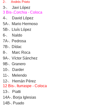
2-.
Andrés Prieto
3-. Javi López
3 Bis-.Corchia - Coloca
4-. David López
5A-. Mario Hermoso
5B-. Lluís López
6-. Naldo
7A-. Pedrosa
7B-. Dídac
8-. Marc Roca
9A-. Víctor Sánchez
9B-. Granero
10-. Darder
11-. Melendo
12-. Hernán Pérez
12 Bis-.
Iturraspe - Coloca
13-. Piatti
14A-. Borja Iglesias
14B-. Puado