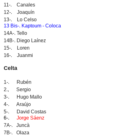
11-. Canales
12-. Joaquín
13-. Lo Celso
13 Bis-. Kaptoum - Coloca
14A-. Tello
14B-. Diego Laínez
15-. Loren
16-. Juanmi
Celta
1-. Rubén
2., Sergio
3-. Hugo Mallo
4-. Araújo
5-. David Costas
6-.
Jorge Sáenz
7A-. Juncà
7B-. Olaza