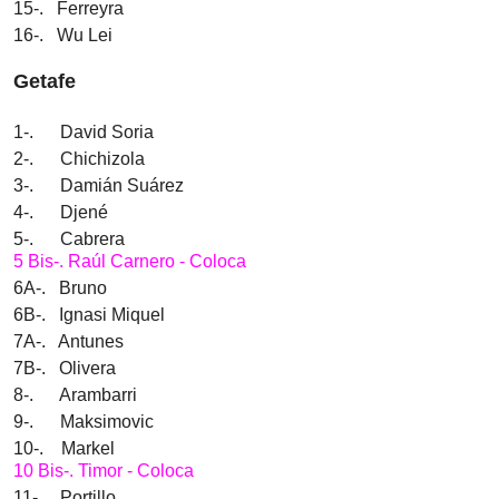
15-. Ferreyra
16-. Wu Lei
Getafe
1-. David Soria
2-. Chichizola
3-. Damián Suárez
4-. Djené
5-. Cabrera
5 Bis-. Raúl Carnero - Coloca
6A-. Bruno
6B-. Ignasi Miquel
7A-. Antunes
7B-. Olivera
8-. Arambarri
9-. Maksimovic
10-. Markel
10 Bis-. Timor - Coloca
11-. Portillo