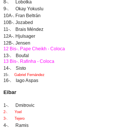
8-. Lobotka
9-. Okay Yokuslu
10A-. Fran Beltrán
10B-. Jozabed
11-. Brais Méndez
12A-. Hjulsager
12B-. Jensen
12 Bis-. Pape Cheikh - Coloca
13-. Boufal
13 Bis-. Rafinha - Coloca
14-. Sisto
15-.
Gabriel Fernández
16-. Iago Aspas
Eibar
1-. Dmitrovic
2-.
Yoel
3-.
Tejero
4-. Ramis