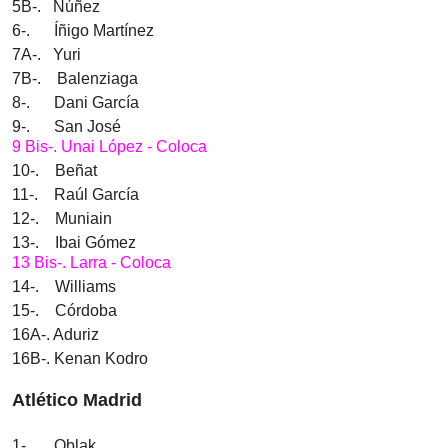
5B-. Núñez
6-. Íñigo Martínez
7A-. Yuri
7B-. Balenziaga
8-. Dani García
9-. San José
9 Bis-. Unai López - Coloca
10-. Beñat
11-. Raúl García
12-. Muniain
13-. Ibai Gómez
13 Bis-. Larra - Coloca
14-. Williams
15-. Córdoba
16A-. Aduriz
16B-. Kenan Kodro
Atlético Madrid
1-. Oblak