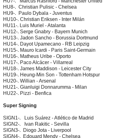
HU7-. Marcus Rashford - Manchester United
HU8-. Christian Pulisic - Chelsea
HU9-. Paulo Dybala - Juventus
HU10-. Christian Eriksen - Inter Milán
HU11-. Luis Muriel - Atalanta
HU12-. Serge Gnabry - Bayern Munich
HU13-. Jadon Sancho - Borussia Dortmund
HU14-. Dayot Upamecano - RB Leipzig
HU15-. Mauro Icardi - Paris Saint-Germain
HU16-. Matheus Uribe - Oporto
HU17-. Paco Alcácer - Villarreal
HU18-. James Maddison - Leicester City
HU19-. Heung-Min Son - Tottenham Hotspur
HU20-. Willian - Arsenal
HU21-. Gianluigi Donnarumma - Milan
HU22-. Pizzi - Benfica
Super Signing
SIGN1-. Luis Suárez - Atlético de Madrid
SIGN2-. Ivan Rakitic - Sevilla
SIGN3-. Diogo Jota - Liverpool
SIGN4-. Edouard Mendy - Chelsea