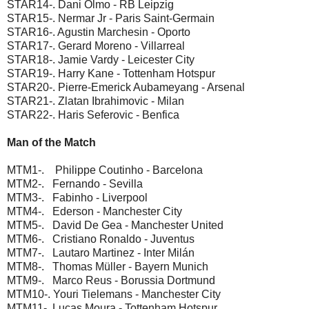
STAR14-. Dani Olmo - RB Leipzig
STAR15-. Nermar Jr - Paris Saint-Germain
STAR16-. Agustin Marchesin - Oporto
STAR17-. Gerard Moreno - Villarreal
STAR18-. Jamie Vardy - Leicester City
STAR19-. Harry Kane - Tottenham Hotspur
STAR20-. Pierre-Emerick Aubameyang - Arsenal
STAR21-. Zlatan Ibrahimovic - Milan
STAR22-. Haris Seferovic - Benfica
Man of the Match
MTM1-. Philippe Coutinho - Barcelona
MTM2-. Fernando - Sevilla
MTM3-. Fabinho - Liverpool
MTM4-. Ederson - Manchester City
MTM5-. David De Gea - Manchester United
MTM6-. Cristiano Ronaldo - Juventus
MTM7-. Lautaro Martinez - Inter Milán
MTM8-. Thomas Müller - Bayern Munich
MTM9-. Marco Reus - Borussia Dortmund
MTM10-. Youri Tielemans - Manchester City
MTM11-. Lucas Moura - Tottenham Hotspur