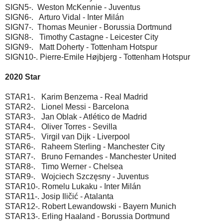
SIGN5-. Weston McKennie - Juventus
SIGN6-. Arturo Vidal - Inter Milán
SIGN7-. Thomas Meunier - Borussia Dortmund
SIGN8-. Timothy Castagne - Leicester City
SIGN9-. Matt Doherty - Tottenham Hotspur
SIGN10-. Pierre-Emile Højbjerg - Tottenham Hotspur
2020 Star
STAR1-. Karim Benzema - Real Madrid
STAR2-. Lionel Messi - Barcelona
STAR3-. Jan Oblak - Atlético de Madrid
STAR4-. Oliver Torres - Sevilla
STAR5-. Virgil van Dijk - Liverpool
STAR6-. Raheem Sterling - Manchester City
STAR7-. Bruno Fernandes - Manchester United
STAR8-. Timo Werner - Chelsea
STAR9-. Wojciech Szczęsny - Juventus
STAR10-. Romelu Lukaku - Inter Milán
STAR11-. Josip Iličić - Atalanta
STAR12-. Robert Lewandowski - Bayern Munich
STAR13-. Erling Haaland - Borussia Dortmund