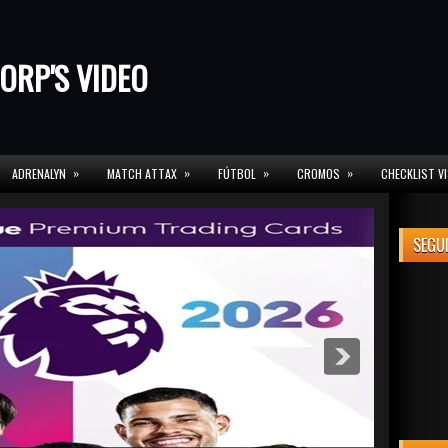
ORP'S VIDEO
»
»
»
»
ADRENALYN
MATCH ATTAX
FÚTBOL
CROMOS
CHECKLIST V
SEGU