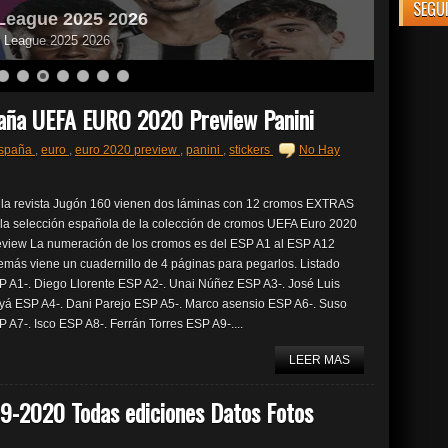
SEGU
League 2025 2026
er League 2025 2026
paña UEFA EURO 2020 Preview Panini
spaña
,
euro
,
euro 2020 preview
,
panini
,
stickers
No Hay
 la revista Jugón 160 vienen dos láminas con 12 cromos EXTRAS
 la selección española de la colección de cromos UEFA Euro 2020
eview La numeración de los cromos es del ESP A1 al ESP A12
más viene un cuadernillo de 4 páginas para pegarlos. Listado
P A1-. Diego Llorente ESP A2-. Unai Núñez ESP A3-. José Luis
yá ESP A4-. Dani Parejo ESP A5-. Marco asensio ESP A6-. Suso
 A7-. Isco ESP A8-. Ferrán Torres ESP A9-....
LEER MAS
9-2020 Todas ediciones Datos Fotos