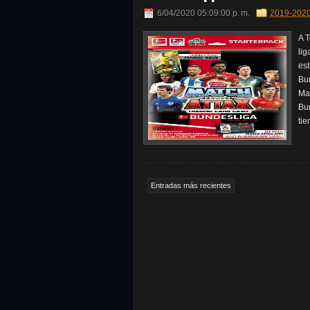
6/04/2020 05:09:00 p. m.
2019-202
A 
lig
est
Bun
Ma
Bu
tie
Entradas más recientes