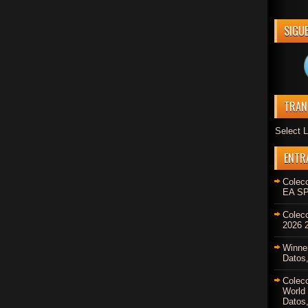
SIGU
TRAN
Select 
ENTR
Colec
EA SP
Colec
2026 2
Winne
Datos,
Colec
World
Datos,