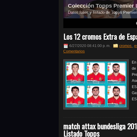
Colección Topps Premier 
Datos,fotos y listado de Topps Premi
4
5
6
7
Los 12 cromos Extra de Es
6/27/2020 08:41:00 p. m.
cromos
,
e
Comentarios
En
de
Pr
Ase
ES
Ga
ESP
match attax bundesliga 201
Listado Topps