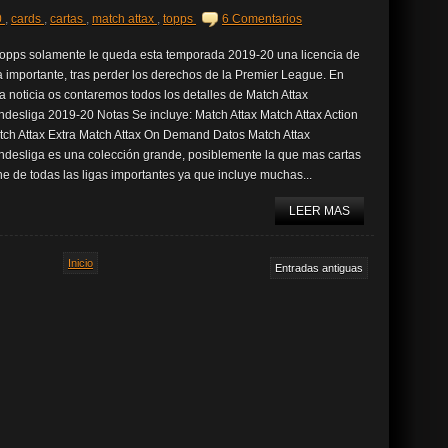
0
,
cards
,
cartas
,
match attax
,
topps
6 Comentarios
Topps solamente le queda esta temporada 2019-20 una licencia de
a importante, tras perder los derechos de la Premier League. En
a noticia os contaremos todos los detalles de Match Attax
desliga 2019-20 Notas Se incluye: Match Attax Match Attax Action
tch Attax Extra Match Attax On Demand Datos Match Attax
ndesliga es una colección grande, posiblemente la que mas cartas
ne de todas las ligas importantes ya que incluye muchas...
LEER MAS
Inicio
Entradas antiguas