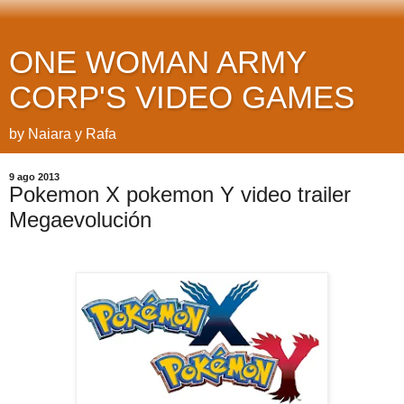
ONE WOMAN ARMY
CORP'S VIDEO GAMES
by Naiara y Rafa
9 ago 2013
Pokemon X pokemon Y video trailer
Megaevolución