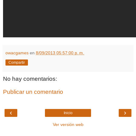
owacgames
en
8/09/2013 05:57:00 p. m.
Compartir
No hay comentarios:
Publicar un comentario
‹
›
Inicio
Ver versión web