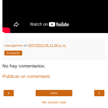
owacgames
en
8/07/2013 05:11:00 p. m.
Compartir
No hay comentarios:
Publicar un comentario
‹
›
Inicio
Ver versión web