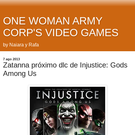
ONE WOMAN ARMY
CORP'S VIDEO GAMES
by Naiara y Rafa
7 ago 2013
Zatanna próximo dlc de Injustice: Gods
Among Us