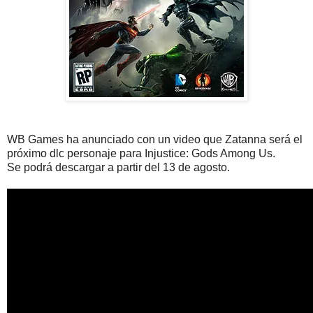
WB Games ha anunciado con un video que Zatanna será el
próximo dlc personaje para Injustice: Gods Among Us.
Se podrá descargar a partir del 13 de agosto.